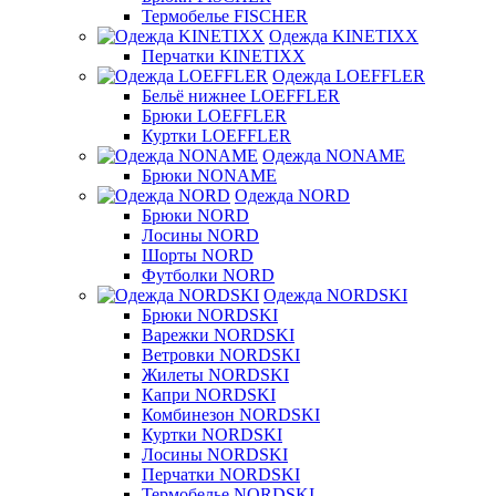
Термобелье FISCHER
Одежда KINETIXX
Перчатки KINETIXX
Одежда LOEFFLER
Бельё нижнее LOEFFLER
Брюки LOEFFLER
Куртки LOEFFLER
Одежда NONAME
Брюки NONAME
Одежда NORD
Брюки NORD
Лосины NORD
Шорты NORD
Футболки NORD
Одежда NORDSKI
Брюки NORDSKI
Варежки NORDSKI
Ветровки NORDSKI
Жилеты NORDSKI
Капри NORDSKI
Комбинезон NORDSKI
Куртки NORDSKI
Лосины NORDSKI
Перчатки NORDSKI
Термобелье NORDSKI