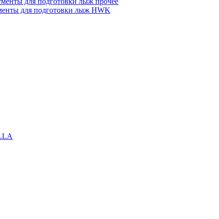
менты для подготовки лыж прочее
менты для подготовки лыж HWK
LLA