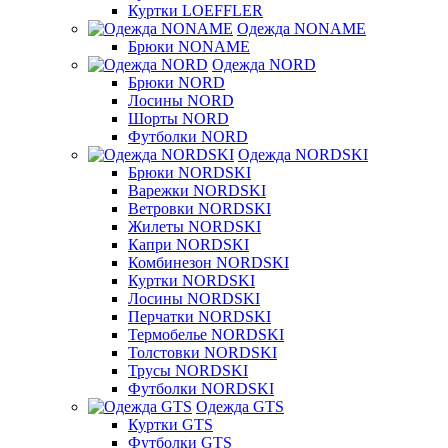
Куртки LOEFFLER
Одежда NONAME
Брюки NONAME
Одежда NORD
Брюки NORD
Лосины NORD
Шорты NORD
Футболки NORD
Одежда NORDSKI
Брюки NORDSKI
Варежки NORDSKI
Ветровки NORDSKI
Жилеты NORDSKI
Капри NORDSKI
Комбинезон NORDSKI
Куртки NORDSKI
Лосины NORDSKI
Перчатки NORDSKI
Термобелье NORDSKI
Толстовки NORDSKI
Трусы NORDSKI
Футболки NORDSKI
Одежда GTS
Куртки GTS
Футболки GTS