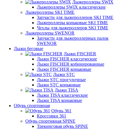
Лыжероллеры SWIX
Лыжероллеры SWIX классические
Лыжероллеры SKI TIME
Запчасти для лыжероллеров SKI TIME
Лыжероллеры коньковые SKI TIME
Чехлы для лыжероллеров SKI TIME
Лыжероллеры SWENOR
Запчасти для лыжероллерных палок
SWENOR
Лыжи беговые
Лыжи FISCHER
Лыжи FISCHER классические
Лыжи FISCHER кобинированные
Лыжи FISCHER коньковые
Лыжи STC
Лыжи STC прогулочные
Лыжи STC коньковые
Лыжи TISA
Лыжи TISA классические
Лыжи TISA коньковые
Обувь спортивная
Обувь 361
Кроссовки 361
Обувь спортивная SPINE
Трекинговая обувь SPINE