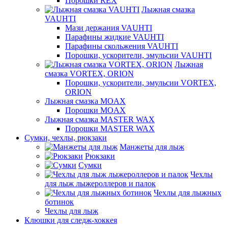
Порошки REX
Лыжная смазка
VAUHTI
Мази держания VAUHTI
Парафины жидкие VAUHTI
Парафины скольжения VAUHTI
Порошки, ускорители, эмульсии VAUHTI
Лыжная
смазка VORTEX, ORION
Порошки, ускорители, эмульсии VORTEX,
ORION
Лыжная смазка MOAX
Порошки MOAX
Лыжная смазка MASTER WAX
Порошки MASTER WAX
Сумки, чехлы, рюкзаки
Манжеты для лыж
Рюкзаки
Сумки
Чехлы
для лыж лыжероллеров и палок
Чехлы для лыжных
ботинок
Чехлы для лыж
Клюшки для следж-хоккея