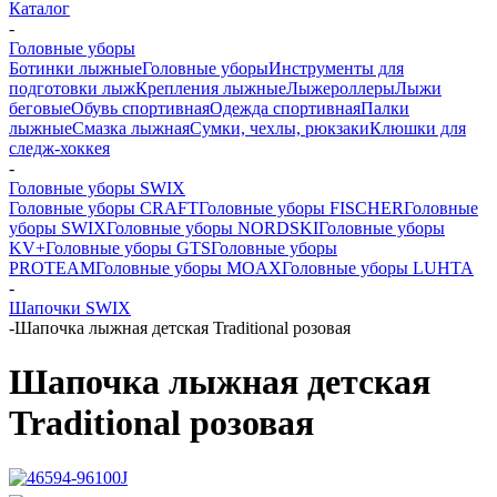
Каталог
-
Головные уборы
Ботинки лыжные
Головные уборы
Инструменты для
подготовки лыж
Крепления лыжные
Лыжероллеры
Лыжи
беговые
Обувь спортивная
Одежда спортивная
Палки
лыжные
Смазка лыжная
Сумки, чехлы, рюкзаки
Клюшки для
следж-хоккея
-
Головные уборы SWIX
Головные уборы CRAFT
Головные уборы FISCHER
Головные
уборы SWIX
Головные уборы NORDSKI
Головные уборы
KV+
Головные уборы GTS
Головные уборы
PROTEAM
Головные уборы MOAX
Головные уборы LUHTA
-
Шапочки SWIX
-
Шапочка лыжная детская Traditional розовая
Шапочка лыжная детская
Traditional розовая