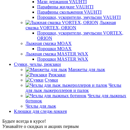
Мази держания VAUHTI
Парафины жидкие VAUHTI
Парафины скольжения VAUHTI
Порошки, ускорители, эмульсии VAUHTI
Лыжная
смазка VORTEX, ORION
Порошки, ускорители, эмульсии VORTEX,
ORION
Лыжная смазка MOAX
Порошки MOAX
Лыжная смазка MASTER WAX
Порошки MASTER WAX
Сумки, чехлы, рюкзаки
Манжеты для лыж
Рюкзаки
Сумки
Чехлы
для лыж лыжероллеров и палок
Чехлы для лыжных
ботинок
Чехлы для лыж
Клюшки для следж-хоккея
Будьте всегда в курсе!
Узнавайте о скидках и акциях первым