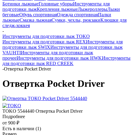
Ботинки лыжные
Головные уборы
Инструменты для
подготовки лыж
Крепления лыжные
Лыжероллеры
Лыжи
беговые
Обувь спортивная
Одежда спортивная
Палки
лыжные
Смазка лыжная
Сумки, чехлы, рюкзаки
Клюшки для
следж-хоккея
-
Инструменты для подготовки лыж TOKO
Инструменты для подготовки лыж REX
Инструменты для
подготовки лыж SWIX
Инструменты для подготовки лыж
VAUHTI
Инструменты для подготовки лыж
прочее
Инструменты для подготовки лыж HWK
Инструменты
для подготовки лыж RED CREEK
-
Отвертка Pocket Driver
Отвертка Pocket Driver
TOKO 5544440 Отвертка Pocket Driver
Подробнее
от
900 ₽
Есть в наличии
(1)
Размер