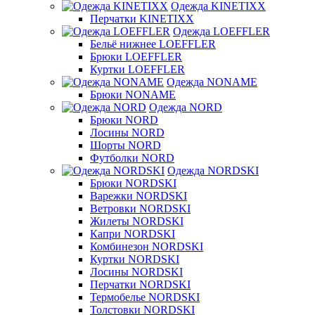
Одежда KINETIXX
Перчатки KINETIXX
Одежда LOEFFLER
Бельё нижнее LOEFFLER
Брюки LOEFFLER
Куртки LOEFFLER
Одежда NONAME
Брюки NONAME
Одежда NORD
Брюки NORD
Лосины NORD
Шорты NORD
Футболки NORD
Одежда NORDSKI
Брюки NORDSKI
Варежки NORDSKI
Ветровки NORDSKI
Жилеты NORDSKI
Капри NORDSKI
Комбинезон NORDSKI
Куртки NORDSKI
Лосины NORDSKI
Перчатки NORDSKI
Термобелье NORDSKI
Толстовки NORDSKI