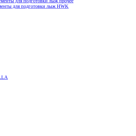
менты для подготовки лыж прочее
менты для подготовки лыж HWK
LLA