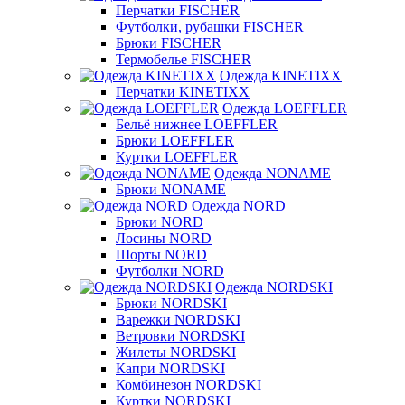
Перчатки FISCHER
Футболки, рубашки FISCHER
Брюки FISCHER
Термобелье FISCHER
Одежда KINETIXX
Перчатки KINETIXX
Одежда LOEFFLER
Бельё нижнее LOEFFLER
Брюки LOEFFLER
Куртки LOEFFLER
Одежда NONAME
Брюки NONAME
Одежда NORD
Брюки NORD
Лосины NORD
Шорты NORD
Футболки NORD
Одежда NORDSKI
Брюки NORDSKI
Варежки NORDSKI
Ветровки NORDSKI
Жилеты NORDSKI
Капри NORDSKI
Комбинезон NORDSKI
Куртки NORDSKI