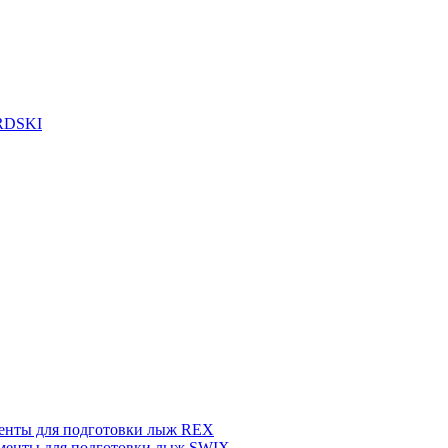
RDSKI
енты для подготовки лыж REX
менты для подготовки лыж SWIX