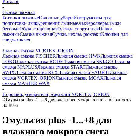
Каталог
-
Смазка лыжная
Ботинки лыжные
Головные уборы
Инструменты для
подготовки лыж
Крепления лыжные
Лыжероллеры
Лыжи
беговые
Обувь спортивная
Одежда спортивная
Палки
лыжные
Смазка лыжная
Сумки, чехлы, рюкзаки
Клюшки для
следж-хоккея
-
Лыжная смазка VORTEX, ORION
Лыжная смазка FISCHER
Лыжная смазка HWK
Лыжная смазка
TOKO
Лыжная смазка RODE
Лыжная смазка SKI-GO
Лыжная
смазка MAPLUS
Лыжная смазка START
Лыжная смазка
SWIX
Лыжная смазка REX
Лыжная смазка VAUHTI
Лыжная
смазка VORTEX, ORION
Лыжная смазка MOAX
Лыжная
смазка MASTER WAX
-
Порошки, ускорители, эмульсии VORTEX, ORION
-
Эмульсия plus -1...+8 для влажного мокрого снега влажность
30-80%
Эмульсия plus -1...+8 для
влажного мокрого снега