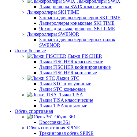
Лыжероллеры SWIX
Лыжероллеры SWIX классические
Лыжероллеры SKI TIME
Запчасти для лыжероллеров SKI TIME
Лыжероллеры коньковые SKI TIME
Чехлы для лыжероллеров SKI TIME
Лыжероллеры SWENOR
Запчасти для лыжероллерных палок
SWENOR
Лыжи беговые
Лыжи FISCHER
Лыжи FISCHER классические
Лыжи FISCHER кобинированные
Лыжи FISCHER коньковые
Лыжи STC
Лыжи STC прогулочные
Лыжи STC коньковые
Лыжи TISA
Лыжи TISA классические
Лыжи TISA коньковые
Обувь спортивная
Обувь 361
Кроссовки 361
Обувь спортивная SPINE
Трекинговая обувь SPINE