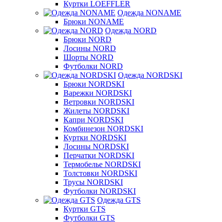
Куртки LOEFFLER
Одежда NONAME
Брюки NONAME
Одежда NORD
Брюки NORD
Лосины NORD
Шорты NORD
Футболки NORD
Одежда NORDSKI
Брюки NORDSKI
Варежки NORDSKI
Ветровки NORDSKI
Жилеты NORDSKI
Капри NORDSKI
Комбинезон NORDSKI
Куртки NORDSKI
Лосины NORDSKI
Перчатки NORDSKI
Термобелье NORDSKI
Толстовки NORDSKI
Трусы NORDSKI
Футболки NORDSKI
Одежда GTS
Куртки GTS
Футболки GTS