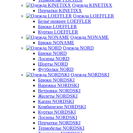
Одежда KINETIXX
Перчатки KINETIXX
Одежда LOEFFLER
Бельё нижнее LOEFFLER
Брюки LOEFFLER
Куртки LOEFFLER
Одежда NONAME
Брюки NONAME
Одежда NORD
Брюки NORD
Лосины NORD
Шорты NORD
Футболки NORD
Одежда NORDSKI
Брюки NORDSKI
Варежки NORDSKI
Ветровки NORDSKI
Жилеты NORDSKI
Капри NORDSKI
Комбинезон NORDSKI
Куртки NORDSKI
Лосины NORDSKI
Перчатки NORDSKI
Термобелье NORDSKI