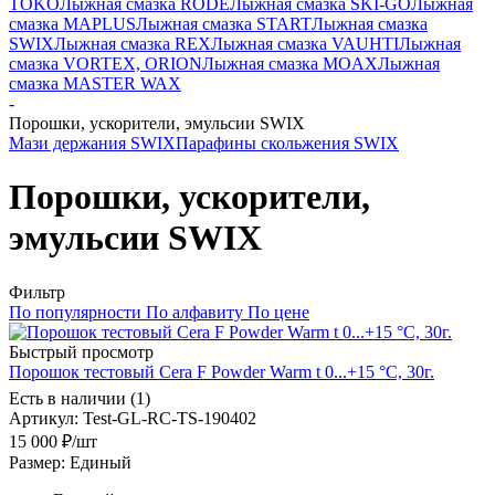
TOKO
Лыжная смазка RODE
Лыжная смазка SKI-GO
Лыжная
смазка MAPLUS
Лыжная смазка START
Лыжная смазка
SWIX
Лыжная смазка REX
Лыжная смазка VAUHTI
Лыжная
смазка VORTEX, ORION
Лыжная смазка MOAX
Лыжная
смазка MASTER WAX
-
Порошки, ускорители, эмульсии SWIX
Мази держания SWIX
Парафины скольжения SWIX
Порошки, ускорители,
эмульсии SWIX
Фильтр
По популярности
По алфавиту
По цене
Быстрый просмотр
Порошок тестовый Cera F Powder Warm t 0...+15 °C, 30г.
Есть в наличии (1)
Артикул
: Test-GL-RC-TS-190402
15 000
₽
/шт
Размер: Единый