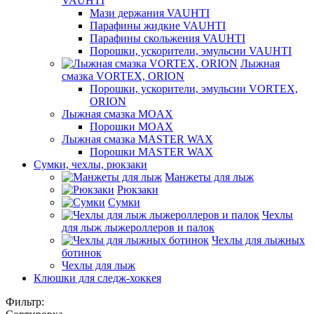
VAUHTI
Мази держания VAUHTI
Парафины жидкие VAUHTI
Парафины скольжения VAUHTI
Порошки, ускорители, эмульсии VAUHTI
Лыжная
смазка VORTEX, ORION
Порошки, ускорители, эмульсии VORTEX,
ORION
Лыжная смазка MOAX
Порошки MOAX
Лыжная смазка MASTER WAX
Порошки MASTER WAX
Сумки, чехлы, рюкзаки
Манжеты для лыж
Рюкзаки
Сумки
Чехлы
для лыж лыжероллеров и палок
Чехлы для лыжных
ботинок
Чехлы для лыж
Клюшки для следж-хоккея
Фильтр: