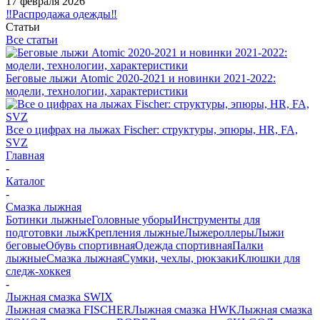
17 февраля 2026
‼️Распродажа одежды‼️
Статьи
Все статьи
Беговые лыжи Atomic 2020-2021 и новинки 2021-2022:
модели, технологии, характеристики
Все о цифрах на лыжах Fischer: структуры, эпюры, HR, FA,
SVZ
Главная
-
Каталог
-
Смазка лыжная
Ботинки лыжные
Головные уборы
Инструменты для
подготовки лыж
Крепления лыжные
Лыжероллеры
Лыжи
беговые
Обувь спортивная
Одежда спортивная
Палки
лыжные
Смазка лыжная
Сумки, чехлы, рюкзаки
Клюшки для
следж-хоккея
-
Лыжная смазка SWIX
Лыжная смазка FISCHER
Лыжная смазка HWK
Лыжная смазка