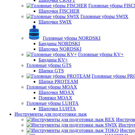
Шапочки CRAFT
Головные уборы FIS
Шапочки FISCHER
Головные уборы SWIX
Шапочки SWIX
Головные уборы NORDSKI
Банданы NORDSKI
Шапочки NORDSKI
Головные уборы KV+
Банданы KV+
Головные уборы GTS
Шапки GTS
Головные уборы P
Шапки PROTEAM
Головные уборы MOAX
Шапочки MOAX
Повязки MOAX
Головные уборы LUHTA
Шапочки LUHTA
Инструменты для подготовки лыж
Инструм
Инстру
Инстру