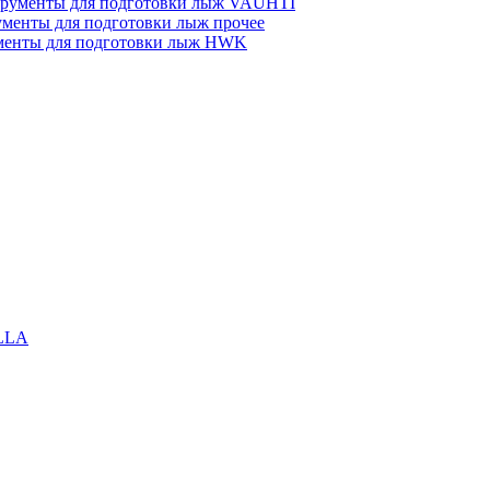
рументы для подготовки лыж VAUHTI
менты для подготовки лыж прочее
менты для подготовки лыж HWK
LLA