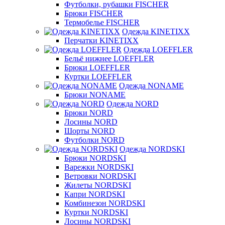
Футболки, рубашки FISCHER
Брюки FISCHER
Термобелье FISCHER
Одежда KINETIXX
Перчатки KINETIXX
Одежда LOEFFLER
Бельё нижнее LOEFFLER
Брюки LOEFFLER
Куртки LOEFFLER
Одежда NONAME
Брюки NONAME
Одежда NORD
Брюки NORD
Лосины NORD
Шорты NORD
Футболки NORD
Одежда NORDSKI
Брюки NORDSKI
Варежки NORDSKI
Ветровки NORDSKI
Жилеты NORDSKI
Капри NORDSKI
Комбинезон NORDSKI
Куртки NORDSKI
Лосины NORDSKI