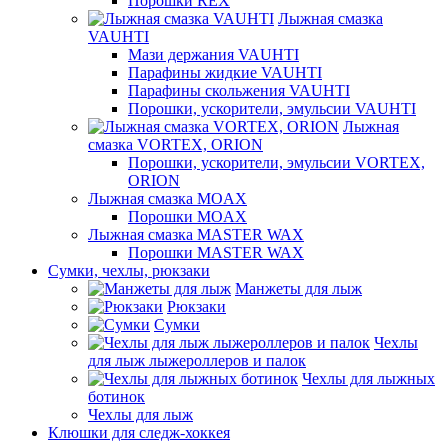
Порошки REX
Лыжная смазка
VAUHTI
Мази держания VAUHTI
Парафины жидкие VAUHTI
Парафины скольжения VAUHTI
Порошки, ускорители, эмульсии VAUHTI
Лыжная
смазка VORTEX, ORION
Порошки, ускорители, эмульсии VORTEX,
ORION
Лыжная смазка MOAX
Порошки MOAX
Лыжная смазка MASTER WAX
Порошки MASTER WAX
Сумки, чехлы, рюкзаки
Манжеты для лыж
Рюкзаки
Сумки
Чехлы
для лыж лыжероллеров и палок
Чехлы для лыжных
ботинок
Чехлы для лыж
Клюшки для следж-хоккея