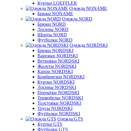
Куртки LOEFFLER
Одежда NONAME
Брюки NONAME
Одежда NORD
Брюки NORD
Лосины NORD
Шорты NORD
Футболки NORD
Одежда NORDSKI
Брюки NORDSKI
Варежки NORDSKI
Ветровки NORDSKI
Жилеты NORDSKI
Капри NORDSKI
Комбинезон NORDSKI
Куртки NORDSKI
Лосины NORDSKI
Перчатки NORDSKI
Термобелье NORDSKI
Толстовки NORDSKI
Трусы NORDSKI
Футболки NORDSKI
Одежда GTS
Куртки GTS
Футболки GTS