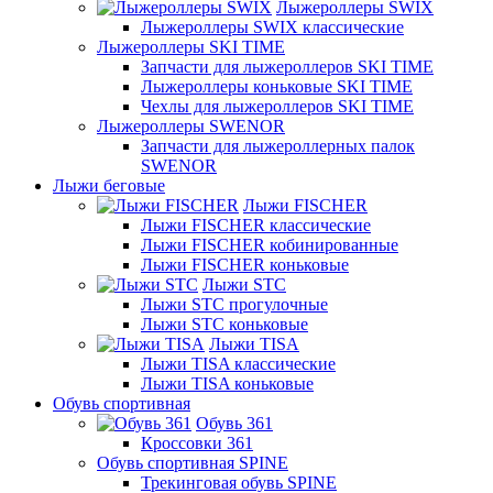
Лыжероллеры SWIX
Лыжероллеры SWIX классические
Лыжероллеры SKI TIME
Запчасти для лыжероллеров SKI TIME
Лыжероллеры коньковые SKI TIME
Чехлы для лыжероллеров SKI TIME
Лыжероллеры SWENOR
Запчасти для лыжероллерных палок
SWENOR
Лыжи беговые
Лыжи FISCHER
Лыжи FISCHER классические
Лыжи FISCHER кобинированные
Лыжи FISCHER коньковые
Лыжи STC
Лыжи STC прогулочные
Лыжи STC коньковые
Лыжи TISA
Лыжи TISA классические
Лыжи TISA коньковые
Обувь спортивная
Обувь 361
Кроссовки 361
Обувь спортивная SPINE
Трекинговая обувь SPINE