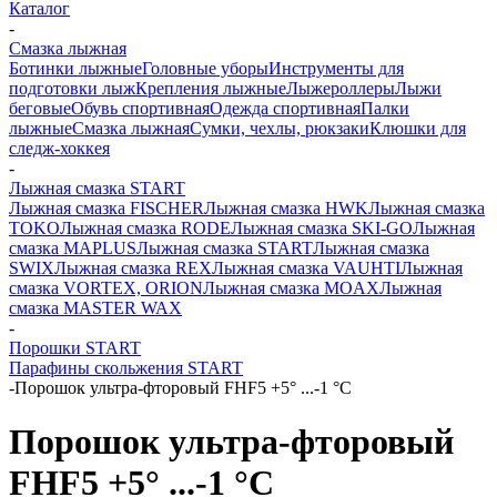
Каталог
-
Смазка лыжная
Ботинки лыжные
Головные уборы
Инструменты для
подготовки лыж
Крепления лыжные
Лыжероллеры
Лыжи
беговые
Обувь спортивная
Одежда спортивная
Палки
лыжные
Смазка лыжная
Сумки, чехлы, рюкзаки
Клюшки для
следж-хоккея
-
Лыжная смазка START
Лыжная смазка FISCHER
Лыжная смазка HWK
Лыжная смазка
TOKO
Лыжная смазка RODE
Лыжная смазка SKI-GO
Лыжная
смазка MAPLUS
Лыжная смазка START
Лыжная смазка
SWIX
Лыжная смазка REX
Лыжная смазка VAUHTI
Лыжная
смазка VORTEX, ORION
Лыжная смазка MOAX
Лыжная
смазка MASTER WAX
-
Порошки START
Парафины скольжения START
-
Порошок ультра-фторовый FHF5 +5° ...-1 °C
Порошок ультра-фторовый
FHF5 +5° ...-1 °C