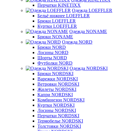
Перчатки KINETIXX
Одежда LOEFFLER
Бельё нижнее LOEFFLER
Брюки LOEFFLER
Куртки LOEFFLER
Одежда NONAME
Брюки NONAME
Одежда NORD
Брюки NORD
Лосины NORD
Шорты NORD
Футболки NORD
Одежда NORDSKI
Брюки NORDSKI
Варежки NORDSKI
Ветровки NORDSKI
Жилеты NORDSKI
Капри NORDSKI
Комбинезон NORDSKI
Куртки NORDSKI
Лосины NORDSKI
Перчатки NORDSKI
Термобелье NORDSKI
Толстовки NORDSKI