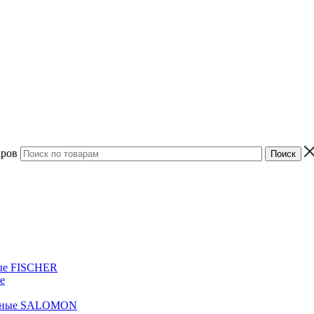
аров
ые FISCHER
е
жные SALOMON