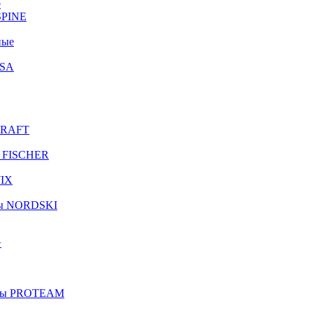
е
SPINE
ные
ISA
CRAFT
ы FISCHER
WIX
ры NORDSKI
+
оры PROTEAM