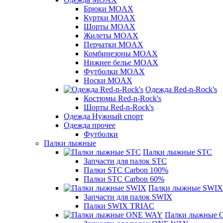
Брюки MOAX
Куртки MOAX
Шорты MOAX
Жилеты MOAX
Перчатки MOAX
Комбинезоны MOAX
Нижнее белье MOAX
Футболки MOAX
Носки MOAX
Одежда Red-n-Rock's
Костюмы Red-n-Rock's
Шорты Red-n-Rock's
Одежда Нужный спорт
Одежда прочее
Футболки
Палки лыжные
Палки лыжные STC
Запчасти для палок STC
Палки STC Carbon 100%
Палки STC Carbon 60%
Палки лыжные SWIX
Запчасти для палок SWIX
Палки SWIX TRIAC
Палки лыжные