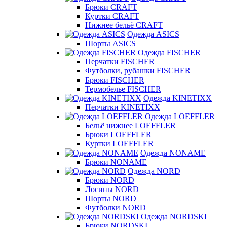
Брюки CRAFT
Куртки CRAFT
Нижнее бельё CRAFT
Одежда ASICS
Шорты ASICS
Одежда FISCHER
Перчатки FISCHER
Футболки, рубашки FISCHER
Брюки FISCHER
Термобелье FISCHER
Одежда KINETIXX
Перчатки KINETIXX
Одежда LOEFFLER
Бельё нижнее LOEFFLER
Брюки LOEFFLER
Куртки LOEFFLER
Одежда NONAME
Брюки NONAME
Одежда NORD
Брюки NORD
Лосины NORD
Шорты NORD
Футболки NORD
Одежда NORDSKI
Брюки NORDSKI