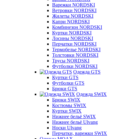
Варежки NORDSKI
Ветровки NORDSKI
Жилеты NORDSKI
Капри NORDSKI
Комбинезон NORDSKI
Куртки NORDSKI
Лосины NORDSKI
Перчатки NORDSKI
Термобелье NORDSKI
Толстовки NORDSKI
Трусы NORDSKI
Футболки NORDSKI
Одежда GTS
Куртки GTS
Футболки GTS
Брюки GTS
Одежда SWIX
Брюки SWIX
Костюмы SWIX
Куртки SWIX
Нижнее бельё SWIX
Нижнее бельё Ulvang
Носки Ulvang
Перчатки, варежки SWIX
Одежда MOAX