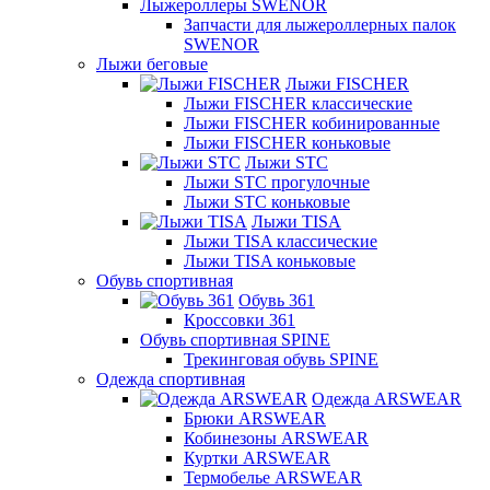
Лыжероллеры SWENOR
Запчасти для лыжероллерных палок
SWENOR
Лыжи беговые
Лыжи FISCHER
Лыжи FISCHER классические
Лыжи FISCHER кобинированные
Лыжи FISCHER коньковые
Лыжи STC
Лыжи STC прогулочные
Лыжи STC коньковые
Лыжи TISA
Лыжи TISA классические
Лыжи TISA коньковые
Обувь спортивная
Обувь 361
Кроссовки 361
Обувь спортивная SPINE
Трекинговая обувь SPINE
Одежда спортивная
Одежда ARSWEAR
Брюки ARSWEAR
Кобинезоны ARSWEAR
Куртки ARSWEAR
Термобелье ARSWEAR