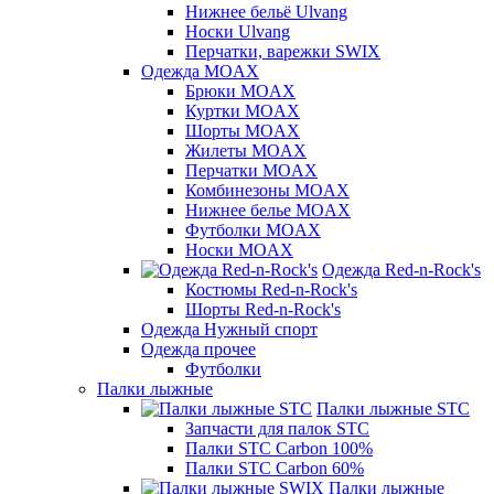
Нижнее бельё Ulvang
Носки Ulvang
Перчатки, варежки SWIX
Одежда MOAX
Брюки MOAX
Куртки MOAX
Шорты MOAX
Жилеты MOAX
Перчатки MOAX
Комбинезоны MOAX
Нижнее белье MOAX
Футболки MOAX
Носки MOAX
Одежда Red-n-Rock's
Костюмы Red-n-Rock's
Шорты Red-n-Rock's
Одежда Нужный спорт
Одежда прочее
Футболки
Палки лыжные
Палки лыжные STC
Запчасти для палок STC
Палки STC Carbon 100%
Палки STC Carbon 60%
Палки лыжные