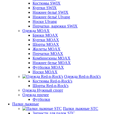
Костюмы SWIX
Куртки SWIX
Нижнее бельё SWIX
Нижнее бельё Ulvang
Носки Ulvang
Перчатки, варежки SWIX
Одежда MOAX
Брюки MOAX
Куртки MOAX
Шорты MOAX
Жилеты MOAX
Перчатки MOAX
Комбинезоны MOAX
Нижнее белье MOAX
Футболки MOAX
Носки MOAX
Одежда Red-n-Rock's
Костюмы Red-n-Rock's
Шорты Red-n-Rock's
Одежда Нужный спорт
Одежда прочее
Футболки
Палки лыжные
Палки лыжные STC
Запчасти для палок STC