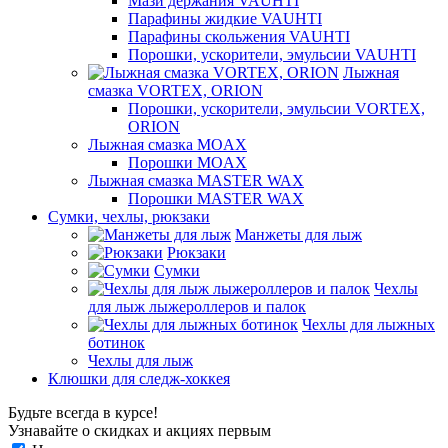
Мази держания VAUHTI
Парафины жидкие VAUHTI
Парафины скольжения VAUHTI
Порошки, ускорители, эмульсии VAUHTI
Лыжная
смазка VORTEX, ORION
Порошки, ускорители, эмульсии VORTEX,
ORION
Лыжная смазка MOAX
Порошки MOAX
Лыжная смазка MASTER WAX
Порошки MASTER WAX
Сумки, чехлы, рюкзаки
Манжеты для лыж
Рюкзаки
Сумки
Чехлы
для лыж лыжероллеров и палок
Чехлы для лыжных
ботинок
Чехлы для лыж
Клюшки для следж-хоккея
Будьте всегда в курсе!
Узнавайте о скидках и акциях первым