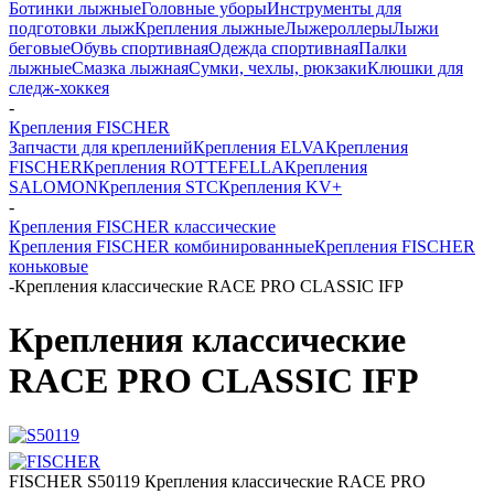
Ботинки лыжные
Головные уборы
Инструменты для
подготовки лыж
Крепления лыжные
Лыжероллеры
Лыжи
беговые
Обувь спортивная
Одежда спортивная
Палки
лыжные
Смазка лыжная
Сумки, чехлы, рюкзаки
Клюшки для
следж-хоккея
-
Крепления FISCHER
Запчасти для креплений
Крепления ELVA
Крепления
FISCHER
Крепления ROTTEFELLA
Крепления
SALOMON
Крепления STC
Крепления KV+
-
Крепления FISCHER классические
Крепления FISCHER комбинированные
Крепления FISCHER
коньковые
-
Крепления классические RACE PRO CLASSIC IFP
Крепления классические
RACE PRO CLASSIC IFP
FISCHER S50119 Крепления классические RACE PRO