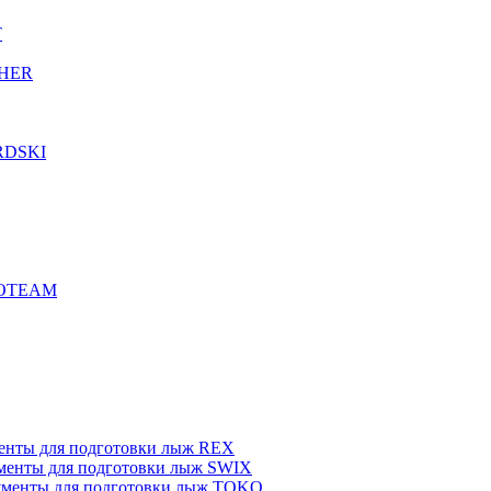
T
CHER
RDSKI
ROTEAM
енты для подготовки лыж REX
менты для подготовки лыж SWIX
менты для подготовки лыж TOKO