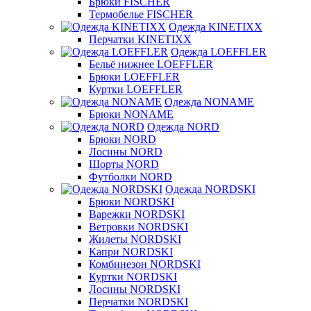
Брюки FISCHER
Термобелье FISCHER
Одежда KINETIXX
Перчатки KINETIXX
Одежда LOEFFLER
Бельё нижнее LOEFFLER
Брюки LOEFFLER
Куртки LOEFFLER
Одежда NONAME
Брюки NONAME
Одежда NORD
Брюки NORD
Лосины NORD
Шорты NORD
Футболки NORD
Одежда NORDSKI
Брюки NORDSKI
Варежки NORDSKI
Ветровки NORDSKI
Жилеты NORDSKI
Капри NORDSKI
Комбинезон NORDSKI
Куртки NORDSKI
Лосины NORDSKI
Перчатки NORDSKI